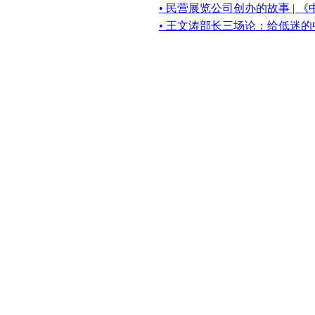
• 民营展览公司创办的故事 | 
• 王文涛部长三场论：给低迷