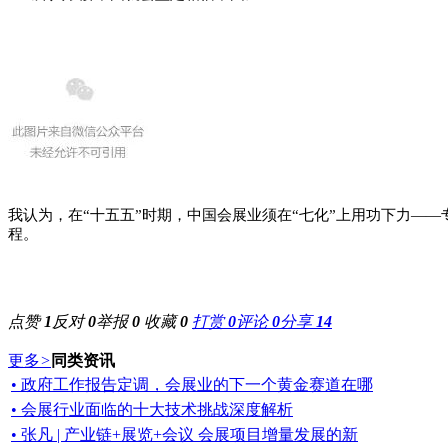
我认为，在“十五五”时期，中国会展业须在“七化”上用功下力—
程。
点赞
1
反对
0
举报
0
收藏
0
打赏
0
评论
0
分享
14
更多
>
同类资讯
• 政府工作报告定调，会展业的下一个黄金赛道在哪
• 会展行业面临的十大技术挑战深度解析
• 张凡 | 产业链+展览+会议 会展项目增量发展的新