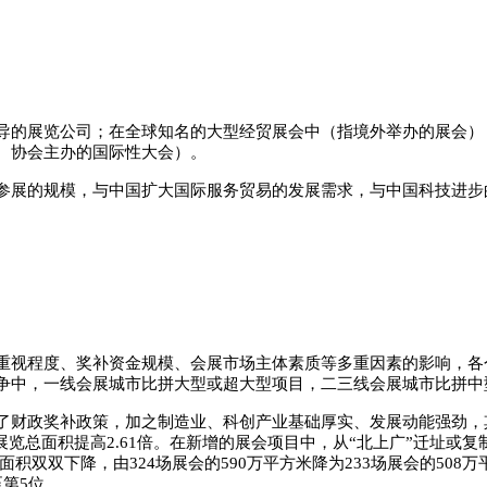
导的展览公司；在全球知名的大型经贸展会中（指境外举办的展会）
、协会主办的国际性大会）。
参展的规模，与中国扩大国际服务贸易的发展需求，与中国科技进步
重视程度、奖补资金规模、会展市场主体素质等多重因素的影响，各
争中，一线会展城市比拼大型或超大型项目，二三线会展城市比拼中
政奖补政策，加之制造业、科创产业基础厚实、发展动能强劲，其202
米，展览总面积提高2.61倍。在新增的展会项目中，从“北上广”迁
总面积双双下降，由324场展会的590万平方米降为233场展会的5
第5位。