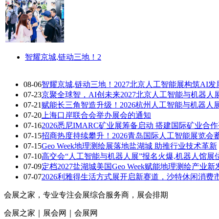
智耀京城,链动三地！2
08-06
智耀京城,链动三地！2027北京人工智能展构筑AI
07-23
京聚全球智，AI创未来2027北京人工智能与机器人
07-21
赋能长三角智造升级！2026杭州人工智能与机器人
07-20
上海口岸联合会举办展会的通知
07-16
2026悉尼IMARC矿业展筹备启动 搭建国际矿业合
07-15
招商热度持续攀升！2026青岛国际人工智能展览会
07-15
Geo Week地理测绘展落地盐湖城 助推行业技术革新
07-10
高交会“人工智能与机器人展”报名火爆,机器人馆展
07-09
定档2027盐湖城美国Geo Week赋能地理测绘产业新
07-07
2026利雅得生活方式展开启新赛道，沙特休闲消费
会展之家，专业专注会展综合服务商，展会排期
会展之家｜展会网｜会展网