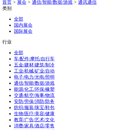
首页
>
展会
>
通信/智能/数据/游戏
>
通讯通信
类别
全部
国内展会
国际展会
行业
全部
车/配件/摩托/自行车
五金/建材/建筑/制冷
工业/机械/矿业/自动
电子/电力/光电/照明
通信/智能/数据/游戏
能源/化工/环保/橡塑
交通/航空/海事/物流
安防/劳保/消防/防务
纺织/服装/珠宝/鞋包
生物/医疗/美容/健康
教育/广告/艺术/文化
消费/家具/酒店/零售