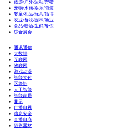
旅游/户外/运动/狩猎
宠物/水族/娱乐/包装
婴童/礼品/玩具/婚博
农业/畜牧/园林/渔业
食品/糖酒/生鲜/餐饮
综合展会
通讯通信
大数据
互联网
物联网
游戏动漫
智能支付
区块链
人工智能
智能家居
显示
广播电视
信息安全
直播电商
摄影器材