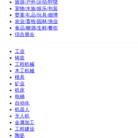
旅游/户外/运动/狩猎
宠物/水族/娱乐/包装
婴童/礼品/玩具/婚博
农业/畜牧/园林/渔业
食品/糖酒/生鲜/餐饮
综合展会
工业
铸造
工程机械
木工机械
模具
矿业
机床
电梯
自动化
机器人
无人机
金属加工
工程建设
陶瓷