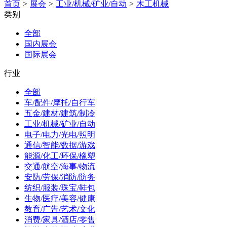
首页
>
展会
>
工业/机械/矿业/自动
>
木工机械
类别
全部
国内展会
国际展会
行业
全部
车/配件/摩托/自行车
五金/建材/建筑/制冷
工业/机械/矿业/自动
电子/电力/光电/照明
通信/智能/数据/游戏
能源/化工/环保/橡塑
交通/航空/海事/物流
安防/劳保/消防/防务
纺织/服装/珠宝/鞋包
生物/医疗/美容/健康
教育/广告/艺术/文化
消费/家具/酒店/零售