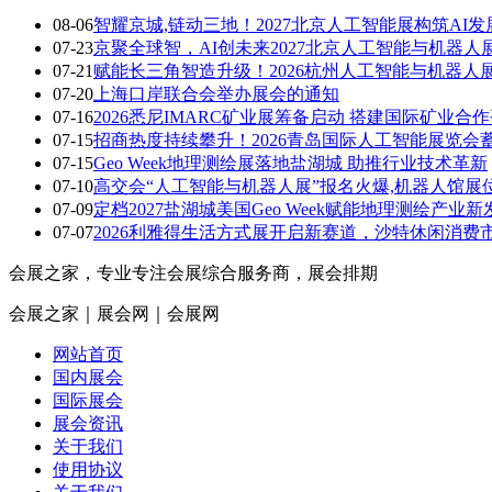
08-06
智耀京城,链动三地！2027北京人工智能展构筑AI
07-23
京聚全球智，AI创未来2027北京人工智能与机器人
07-21
赋能长三角智造升级！2026杭州人工智能与机器人
07-20
上海口岸联合会举办展会的通知
07-16
2026悉尼IMARC矿业展筹备启动 搭建国际矿业合
07-15
招商热度持续攀升！2026青岛国际人工智能展览会
07-15
Geo Week地理测绘展落地盐湖城 助推行业技术革新
07-10
高交会“人工智能与机器人展”报名火爆,机器人馆展
07-09
定档2027盐湖城美国Geo Week赋能地理测绘产业新
07-07
2026利雅得生活方式展开启新赛道，沙特休闲消费
会展之家，专业专注会展综合服务商，展会排期
会展之家｜展会网｜会展网
网站首页
国内展会
国际展会
展会资讯
关于我们
使用协议