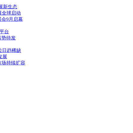
发展新生态
展全球启动
展会9月启幕
作平台
蓄势待发
位日趋稀缺
发展
市场持续扩容