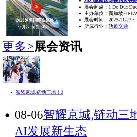
2025越南国际铁路及铁
展会起点：1 Do Duc Duc Stree
主办单位：新加坡FIRE
展会时间：2025-11-27 ~ 1
所属行业：
轨道交通
更多
>
展会资讯
智耀京城,链动三地！2
08-06
智耀京城,链动三
AI发展新生态