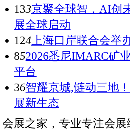
13
3
京聚全球智，AI创
展全球启动
12
4
上海口岸联合会举
8
5
2026悉尼IMARC
平台
3
6
智耀京城,链动三地！
展新生态
会展之家，专业专注会展