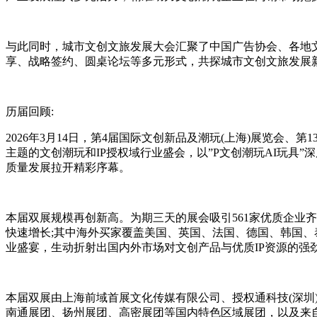
与此同时，城市文创文旅发展大会汇聚了中国广告协会、各地文
享、战略签约、圆桌论坛等多元形式，共探城市文创文旅发展
历届回顾:
2026年3月14日，第4届国际文创新品及潮玩(上海)展览会
主题的文创潮玩和IP授权域行业盛会，以”P文创潮玩AI玩具
质量发展拉开精彩序幕。
本届双展规模再创新高。为期三天的展会吸引561家优质企业齐聚
快速增长;其中海外买家覆盖美国、英国、法国、德国、韩国、
业盛宴，生动折射出国内外市场对文创产品与优质IP资源的强
本届双展由上海前域首展文化传媒有限公司、授权通科技(深
南通展团、扬州展团、高密展团等国内特色区域展团，以及来自韩国的IP