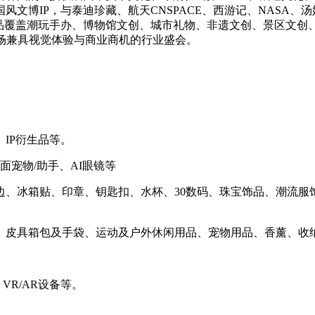
文博IP，与泰迪珍藏、航天CNSPACE、西游记、NASA、汤
展品覆盖潮玩手办、博物馆文创、城市礼物、非遗文创、景区文创
场兼具视觉体验与商业商机的行业盛会。
IP衍生品等。
I桌面宠物/助手、AI眼镜等
周边、冰箱贴、印章、钥匙扣、水杯、30数码、珠宝饰品、潮流
品、皮具箱包及手袋、运动及户外休闲用品、宠物用品、香薰、收
VR/AR设备等。