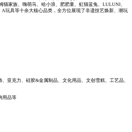
姆猫家族、嗨萌马、哈小浪、肥肥童、虹猫蓝兔、LULUNI、
、A玩具等十余大核心品类，全方位展现了非遗技艺焕新、潮玩
服饰、亚克力、硅胶&金属制品、文化用品、文创雪糕、工艺品、
纳用品等