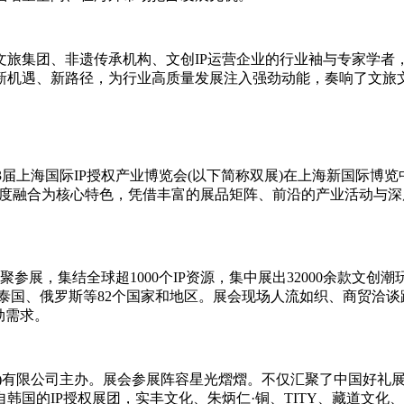
旅集团、非遗传承机构、文创IP运营企业的行业袖与专家学者，
新机遇、新路径，为行业高质量发展注入强劲动能，奏响了文旅
、第13届上海国际IP授权产业博览会(以下简称双展)在上海新国际
”深度融合为核心特色，凭借丰富的展品矩阵、前沿的产业活动与深
参展，集结全球超1000个IP资源，集中展出32000余款文创潮
泰国、俄罗斯等82个国家和地区。展会现场人流如织、商贸洽
劲需求。
圳)有限公司主办。展会参展阵容星光熠熠。不仅汇聚了中国好礼
授权展团，实丰文化、朱炳仁·铜、TITY、藏道文化、BEASTST