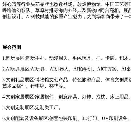
好心晴等行业头部品牌也悉数登场。敦煌博物馆、中国工艺等国风
呼噜噜幻影队、草原村排等海内外经典及新锐IP同台亮相。
创新设计、AI科技赋能的多重产业魅力，为到场客商带来了一
展会范围
1.潮玩展区:潮玩手办、动漫周边、毛绒玩具、捏、卡牌、积木、
2.AI玩具展区:AI玩具、AI机器人、AI拍学机、AI0T方案、A
3.文创礼品展区:博物馆文创产品、特色旅游商品、体育文创
艺术品摆件、行李牌、杯垫等。
4.文创家居展区:家居摆件、创意家具、灯饰、抱枕、床上用
5.文创定制展区:定制类工厂。
6.文创配套及设备展区:创意包装印刷、3D打印、UV印刷设备、