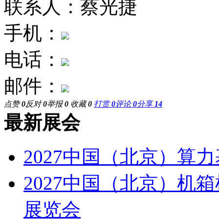
联系人：蔡光捷
手机：
电话：
邮件：
点赞
0
反对
0
举报
0
收藏
0
打赏
0
评论
0
分享
14
最新展会
2027中国（北京）算
2027中国（北京）机
展览会