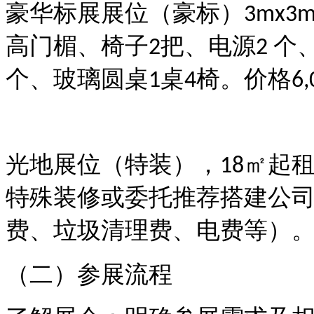
豪华标展展位（豪标）
3mx3
高门楣、椅子
把、电源
个
2
2
个、玻璃圆桌
桌
椅
。价格
1
4
6
光地展位（特装）
，
㎡起
18
特殊装修或委托推荐搭建公
费、垃圾清理费、电费等）
（二）参展流程