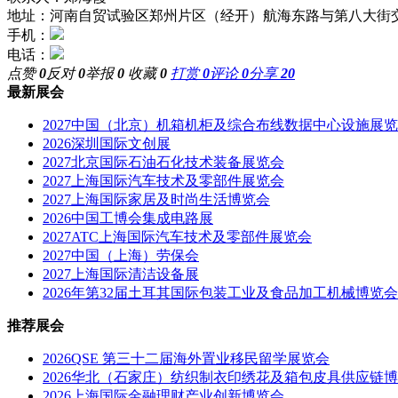
地址：河南自贸试验区郑州片区（经开）航海东路与第八大街交
手机：
电话：
点赞
0
反对
0
举报
0
收藏
0
打赏
0
评论
0
分享
20
最新展会
2027中国（北京）机箱机柜及综合布线数据中心设施展
2026深圳国际文创展
2027北京国际石油石化技术装备展览会
2027上海国际汽车技术及零部件展览会
2027上海国际家居及时尚生活博览会
2026中国工博会集成电路展
2027ATC上海国际汽车技术及零部件展览会
2027中国（上海）劳保会
2027上海国际清洁设备展
2026年第32届土耳其国际包装工业及食品加工机械博览会
推荐展会
2026QSE 第三十二届海外置业移民留学展览会
2026华北（石家庄）纺织制衣印绣花及箱包皮具供应链
2026上海国际金融理财产业创新博览会